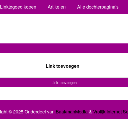
Linktegoed kopen
Artikelen
Alle dochterpagina's
Link toevoegen
Link toevoegen
ight © 2025 Onderdeel van
BaakmanMedia
&
Vrolijk Internet S